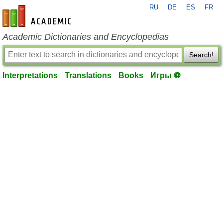
RU
DE
ES
FR
en-academic.com
Academic Dictionaries and Encyclopedias
Search!
Interpretations
Translations
Books
Игры ⚽