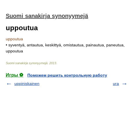
Suomi sanakirja synonyymejä
uppoutua
uppoutua
• syventyä, antautua, keskittyä, omistautua, painautua, paneutua,
uppoutua
Suomi sanakirja synonyymejä
.
2013
.
Игры ⚽
Поможем решить контрольную работу
uppiniskainen
ura