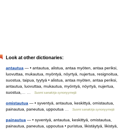
Look at other dictionaries:
antautua
— • antautua, alistua, antaa myöten, antaa periksi,
luovuttaa, mukautua, myöntyä, nöyrtyä, nujertua, resignoitua,
suostua, taipua, tyytyä • alistua, antaa myöten, antaa periksi,
antautua, luovuttaa, mukautua, myöntyä, nöyrtyä, nujertua,
suostua,… …
Suomi sanakirja synonyymejä
omistautua
— • syventyä, antautua, keskittyä, omistautua,
painautua, paneutua, uppoutua …
Suomi sanakirja synonyymejä
painautua
— • syventyä, antautua, keskittyä, omistautua,
painautua, paneutua, uppoutua • puristua, likistäytyä, likistyä,